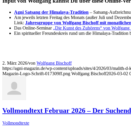
Input von Wolfgang kannst Du über diese Online-Ve
Agni Satsang der Himalaya-Tradition
– Satsang-Aufzeichnun
Am jeweils letzten Freitag des Monats (außer Juli und Dezember
Link:
Jahresgruppe von Wolfgang Bischoff mit monatlichen
Das Online-Seminar
„Die Kunst des Zuhörens“ von Wolfgang 
Ein spiritueller Freundeskreis rund um die Himalaya-Tradition 
2. März 2026
/
von
Wolfgang Bischoff
https://agni-magazin.de/wp-content/uploads/sites/4/2026/03/malith-
Magazin-Logo-Schrift-017309ff.png
Wolfgang Bischoff
2026-03-02 
Vollmondtext Februar 2026 – Der Suchende i
Vollmondtexte