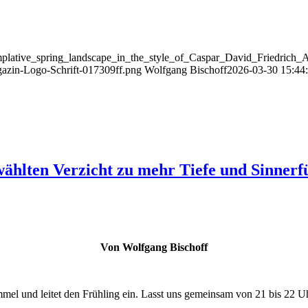
ntemplative_spring_landscape_in_the_style_of_Caspar_David_Friedri
gazin-Logo-Schrift-017309ff.png
Wolfgang Bischoff
2026-03-30 15:44
ählten Verzicht zu mehr Tiefe und Sinnerf
Von Wolfgang Bischoff
el und leitet den Frühling ein. Lasst uns gemeinsam von 21 bis 22 Uhr