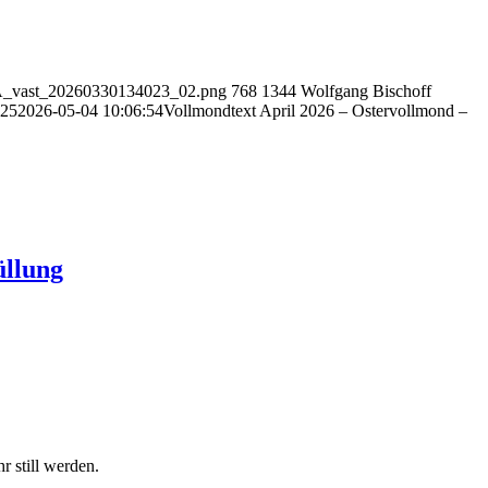
ch_A_vast_20260330134023_02.png
768
1344
Wolfgang Bischoff
:25
2026-05-04 10:06:54
Vollmondtext April 2026 – Ostervollmond –
üllung
 still werden.