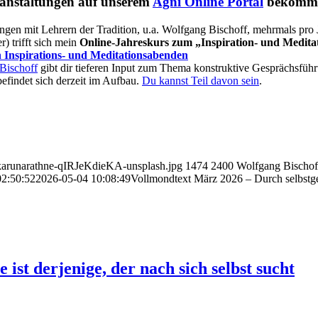
ranstaltungen auf unserem
Agni Online Portal
bekomm
gen mit Lehrern der Tradition, u.a. Wolfgang Bischoff, mehrmals pro 
) trifft sich mein
Online-Jahreskurs zum „Inspiration- und Medit
 Inspirations- und Meditationsabenden
Bischoff
gibt dir tieferen Input zum Thema konstruktive Gesprächsfüh
befindet sich derzeit im Aufbau.
Du kannst Teil davon sein
.
d-karunarathne-qIRJeKdieKA-unsplash.jpg
1474
2400
Wolfgang Bischof
02:50:52
2026-05-04 10:08:49
Vollmondtext März 2026 – Durch selbstge
st derjenige, der nach sich selbst sucht