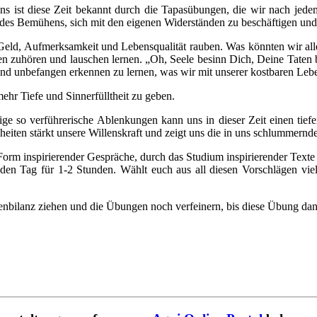
 Uns ist diese Zeit bekannt durch die Tapasübungen, die wir nach je
 des Bemühens, sich mit den eigenen Widerständen zu beschäftigen und
Geld, Aufmerksamkeit und Lebensqualität rauben. Was könnten wir all
n zuhören und lauschen lernen. „Oh, Seele besinn Dich, Deine Taten b
 und unbefangen erkennen zu lernen, was wir mit unserer kostbaren Lebe
hr Tiefe und Sinnerfülltheit zu geben.
ige so verführerische Ablenkungen kann uns in dieser Zeit einen tief
ten stärkt unsere Willenskraft und zeigt uns die in uns schlummernde
 Form inspirierender Gespräche, durch das Studium inspirierender Text
 Tag für 1-2 Stunden. Wählt euch aus all diesen Vorschlägen vielle
bilanz ziehen und die Übungen noch verfeinern, bis diese Übung dann 