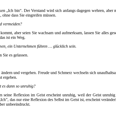
n „Ich bin“. Der Verstand wird sich anfangs dagegen wehren, aber m
n, ohne dass Sie eingreifen müssen.
nd vermeiden?
 kommt, aber seien Sie wachsam und aufmerksam, lassen Sie alles gesch
das ist ein Weg.
en, ein Unternehmen führen … glücklich sein.
n Sie es gelassen.
h ändern und vergehen. Freude und Schmerz wechseln sich unaufhalts
st ergeben.
t es dann so unruhig?
rn seine Reflexion im Geist erscheint unruhig, weil der Geist unruh
ch”, das nur eine Reflexion des Selbst im Geist ist, erscheint verän
aber unbeeindruckt.