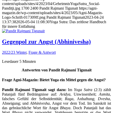
content/uploads/sites/4/2023/04/GeheimnisYogaSutra_Social-
Panditji.jpg
1700
2400
Pandit Rajmani Tigunait
https://agni-
magazin.de/wp-content/uploads/sites/4/2023/05/Agni-Magazin-
Logo-Schrift-017309ff.png
Pandit Rajmani Tigunait
2023-04-24
13:37:38
2026-05-04 11:08:30
Yoga Sutra: Das zeitlose Handbuch
für innere Entfaltung
Gegenpol zur Angst (Abhinivesha)
2022/23 Winter
,
Frage & Antwort
Lesedauer
5
Minuten
Antworten von Pandit Rajmani Tigunait
Frage Agni-Magazin: Bietet Yoga ein Mittel gegen die Angst?
Pandit Rajmani Tigunait sagt dazu:
Im
Yoga Sutra
(2:3) zählt
Patanjali fünf Bedrängnisse auf:
Avidya
, Unwissenheit;
Asmita
,
falsches Gefühl der Selbstidentität;
Raga
, Anhaftung;
Dvesha
,
Abneigung; und
Abhinivesha
, Angst vor dem Tod. Im Sanskrit ist
das gebräuchliche Wort für Angst
Bhaya
. Doch Patanjali hat das
Wort
Bhaya
nicht verwendet. Stattdessen benutzte er das Wort