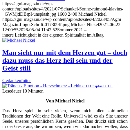
https://agni-magazin.de/wp-
content/uploads/sites/4/2021/07/Schaukel-Sonne-raimond-klavins-
_GWMjdDBrpI-unsplash.jpg
1600
2400
Michael Nickel
https://agni-magazin.de/wp-content/uploads/sites/4/2023/05/Agni-
Magazin-Logo-Schrift-017309ff.png
Michael Nickel
2021-06-22
12:00:55
2026-05-04 11:42:52
Sommer 2021 –
innere Leichtigkeit in der eigenen Spiritualität im Alltag
Man sieht nur mit dem Herzen gut – doch
dazu muss das Herz heil sein und der
Geist still
Gedankenfutter
Kat J / Unsplash CC0
Lesedauer
10
Minuten
Von Michael Nickel
Das Herz spielt in sehr vielen, wenn nicht allen spirituellen
Traditionen der Welt eine Rolle. Universell wird es als Sitz unserer
Seele, unseres persönlichen Kerns gesehen. Das drückt sich schon
in der Geste aus, die wir nutzen, wenn wir klarmachen wollen, dass