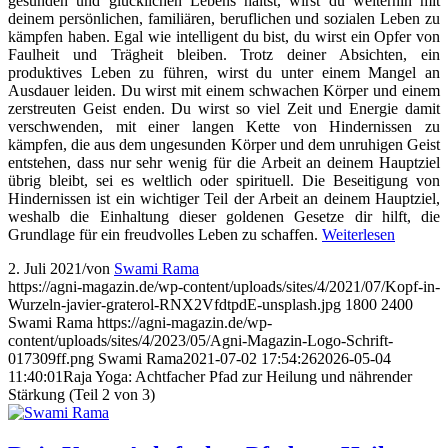
gesunden und glücklichen Lebens hältst, wirst du weiterhin mit
deinem persönlichen, familiären, beruflichen und sozialen Leben zu
kämpfen haben. Egal wie intelligent du bist, du wirst ein Opfer von
Faulheit und Trägheit bleiben. Trotz deiner Absichten, ein
produktives Leben zu führen, wirst du unter einem Mangel an
Ausdauer leiden.
Du wirst mit einem schwachen Körper und einem
zerstreuten Geist enden. Du wirst so viel Zeit und Energie damit
verschwenden, mit einer langen Kette von Hindernissen zu
kämpfen, die aus dem ungesunden Körper und dem unruhigen Geist
entstehen, dass nur sehr wenig für die Arbeit an deinem Hauptziel
übrig bleibt, sei es weltlich oder spirituell. Die Beseitigung von
Hindernissen ist ein wichtiger Teil der Arbeit an deinem Hauptziel,
weshalb die Einhaltung dieser goldenen Gesetze dir hilft, die
Grundlage für ein freudvolles Leben zu schaffen.
Weiterlesen
2. Juli 2021
/
von
Swami Rama
https://agni-magazin.de/wp-content/uploads/sites/4/2021/07/Kopf-in-
Wurzeln-javier-graterol-RNX2VfdtpdE-unsplash.jpg
1800
2400
Swami Rama
https://agni-magazin.de/wp-
content/uploads/sites/4/2023/05/Agni-Magazin-Logo-Schrift-
017309ff.png
Swami Rama
2021-07-02 17:54:26
2026-05-04
11:40:01
Raja Yoga: Achtfacher Pfad zur Heilung und nährender
Stärkung (Teil 2 von 3)