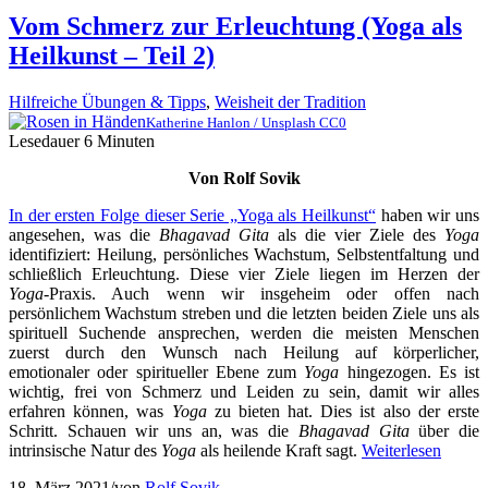
Vom Schmerz zur Erleuchtung (Yoga als
Heilkunst – Teil 2)
Hilfreiche Übungen & Tipps
,
Weisheit der Tradition
Katherine Hanlon / Unsplash CC0
Lesedauer
6
Minuten
Von Rolf Sovik
In der ersten Folge dieser Serie „Yoga als Heilkunst“
haben wir uns
angesehen, was die
Bhagavad Gita
als die vier Ziele des
Yoga
identifiziert: Heilung, persönliches Wachstum, Selbstentfaltung und
schließlich Erleuchtung. Diese vier Ziele liegen im Herzen der
Yoga
-Praxis. Auch wenn wir insgeheim oder offen nach
persönlichem Wachstum streben und die letzten beiden Ziele uns als
spirituell Suchende ansprechen, werden die meisten Menschen
zuerst durch den Wunsch nach Heilung auf körperlicher,
emotionaler oder spiritueller Ebene zum
Yoga
hingezogen. Es ist
wichtig, frei von Schmerz und Leiden zu sein, damit wir alles
erfahren können, was
Yoga
zu bieten hat. Dies ist also der erste
Schritt. Schauen wir uns an, was die
Bhagavad Gita
über die
intrinsische Natur des
Yoga
als heilende Kraft sagt.
Weiterlesen
18. März 2021
/
von
Rolf Sovik