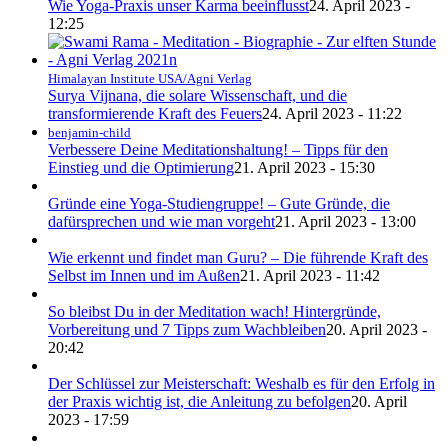
Wie Yoga-Praxis unser Karma beeinflusst
24. April 2023 -
12:25
Himalayan Institute USA/Agni Verlag
Surya Vijnana, die solare Wissenschaft, und die
transformierende Kraft des Feuers
24. April 2023 - 11:22
benjamin-child
Verbessere Deine Meditationshaltung! – Tipps für den
Einstieg und die Optimierung
21. April 2023 - 15:30
Gründe eine Yoga-Studiengruppe! – Gute Gründe, die
dafürsprechen und wie man vorgeht
21. April 2023 - 13:00
Wie erkennt und findet man Guru? – Die führende Kraft des
Selbst im Innen und im Außen
21. April 2023 - 11:42
So bleibst Du in der Meditation wach! Hintergründe,
Vorbereitung und 7 Tipps zum Wachbleiben
20. April 2023 -
20:42
Der Schlüssel zur Meisterschaft: Weshalb es für den Erfolg in
der Praxis wichtig ist, die Anleitung zu befolgen
20. April
2023 - 17:59