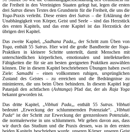
die Freiheit in den Vereinigten Staaten gelegt hat, legen die ersten
drei
Sutras
dieses Textes den Grundstein für die Freiheit, die uns die
Yoga
-Praxis verleiht. Diese ersten drei
Sutras
– die Erklärung der
Unabhängigkeit von Körper, Geist und Seele – sind das Herzstück
des ersten Kapitels, und das erste Kapitel ist das Herzstück der
übrigen drei Kapitel.
Das zweite Kapitel, „
Sadhana Pada
„, der Schritt zum Üben von
Yoga
, enthält 55
Sutras
. Hier wird die große Bandbreite der
Yoga
-
Praktiken in kleinere Schritte unterteilt, damit Menschen mit
unterschiedlichen körperlichen, emotionalen und intellektuellen
Fähigkeiten die für sie am besten geeigneten Praktiken auswählen
können. Die in diesem Kapitel beschriebenen Übungen haben zwei
Ziele:
Samadhi
– einen vollkommen ruhigen, ursprünglichen
Zustand des Geistes – zu erreichen und die Bedrängnisse zu
minimieren, die uns beim Üben behindern. In diesem Kapitel legt
Patanjali den achtfachen (
Ashtanga
) Pfad dar, der als
Raja Yoga
bekannt geworden ist.
Das dritte Kapitel, „
Vibhuti Pada
„, enthält 55
Sutras
.
Vibhuti
bedeutet „Erweckung der schlummernden Potenziale“. „
Vibhuti
Pada
“ ist der Schritt zur Erweckung der grenzenlosen Potenziale,
die normalerweise in uns schlummern. Wir gehen davon aus, dass
wir durch das Studium und die Praxis dessen, was in den ersten
beiden Kapiteln beschrieben wurde, unseren Körper, unseren Geist