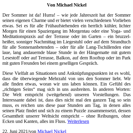
Von Michael Nickel
Der Sommer ist da! Hurra! – wie jede Jahreszeit hat der Sommer
seinen eigenen Charme und er bietet vielen verschiedenen Vorlieben
etwas. Sei es für alle Frühaufstehenden ein herrlich kühler, lichter
Morgen für einen Spaziergang im Morgentau oder eine Yoga- und
Meditationspraxis auf der Terrasse oder im Garten – ein bruzzel-
heißer, sonniger Nachmittag im Liegestuhl oder auf dem Strandtuch
für alle Sonnenanbetenden – oder für alle Lang-Tschillenden eine
laue, lang andauernde blaue Stunde in der Hängematte mit gutem
Lesestoff oder auf Terrasse, Balkon, auf dem Rooftop oder im Park
mit guten Freunden bei einem geselligen Gespräch.
Diese Vielfalt an Situationen und Anknüpfungspunkten ist es wohl,
dass die überwiegende Mehrzahl von uns den Sommer liebt. Wir
alle finden etwas, woran wir uns laben können. Ein Gefühl des
„richtigen Seins“ mag sich in uns ausbreiten. In anderen Worten:
Die Welt entspricht (weitgehend) unseren Vorstellungen. Das
Interessante dabei ist, dass dies nicht mal den ganzen Tag so sein
muss, es reichen uns diese paar Stunden am Tag, in denen alles
seinen Platz findet und sich zu einem Puzzle zusammensetzt, dessen
Gesamtheit unserer Weltsicht entspricht – ohne Reibungen, ohne
Ecken und Kanten, alles im Fluss.
Weiterlesen
22. Juni 2021
/
von
Michael Nickel