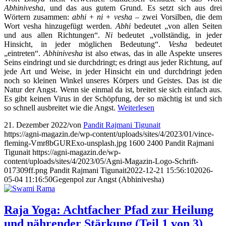
Abhinivesha
, und das aus gutem Grund. Es setzt sich aus drei
Wörtern zusammen:
abhi
+
ni
+
vesha
– zwei Vorsilben, die dem
Wort vesha hinzugefügt werden.
Abhi
bedeutet „von allen Seiten
und aus allen Richtungen“.
Ni
bedeutet „vollständig, in jeder
Hinsicht, in jeder möglichen Bedeutung“.
Vesha
bedeutet
„eintreten“.
Abhinivesha
ist also etwas, das in alle Aspekte unseres
Seins eindringt und sie durchdringt; es dringt aus jeder Richtung, auf
jede Art und Weise, in jeder Hinsicht ein und durchdringt jeden
noch so kleinen Winkel unseres Körpers und Geistes. Das ist die
Natur der Angst. Wenn sie einmal da ist, breitet sie sich einfach aus.
Es gibt keinen Virus in der Schöpfung, der so mächtig ist und sich
so schnell ausbreitet wie die Angst.
Weiterlesen
21. Dezember 2022
/
von
Pandit Rajmani Tigunait
https://agni-magazin.de/wp-content/uploads/sites/4/2023/01/vince-
fleming-Vmr8bGURExo-unsplash.jpg
1600
2400
Pandit Rajmani
Tigunait
https://agni-magazin.de/wp-
content/uploads/sites/4/2023/05/Agni-Magazin-Logo-Schrift-
017309ff.png
Pandit Rajmani Tigunait
2022-12-21 15:56:10
2026-
05-04 11:16:50
Gegenpol zur Angst (Abhinivesha)
Raja Yoga: Achtfacher Pfad zur Heilung
und nährender Stärkung (Teil 1 von 3)