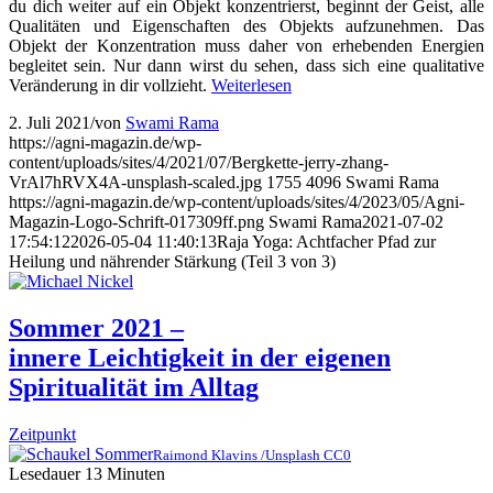
du dich weiter auf ein Objekt konzentrierst, beginnt der Geist, alle
Qualitäten und Eigenschaften des Objekts aufzunehmen. Das
Objekt der Konzentration muss daher von erhebenden Energien
begleitet sein. Nur dann wirst du sehen, dass sich eine qualitative
Veränderung in dir vollzieht.
Weiterlesen
2. Juli 2021
/
von
Swami Rama
https://agni-magazin.de/wp-
content/uploads/sites/4/2021/07/Bergkette-jerry-zhang-
VrAl7hRVX4A-unsplash-scaled.jpg
1755
4096
Swami Rama
https://agni-magazin.de/wp-content/uploads/sites/4/2023/05/Agni-
Magazin-Logo-Schrift-017309ff.png
Swami Rama
2021-07-02
17:54:12
2026-05-04 11:40:13
Raja Yoga: Achtfacher Pfad zur
Heilung und nährender Stärkung (Teil 3 von 3)
Sommer 2021 –
innere Leichtigkeit in der eigenen
Spiritualität im Alltag
Zeitpunkt
Raimond Klavins /Unsplash CC0
Lesedauer
13
Minuten