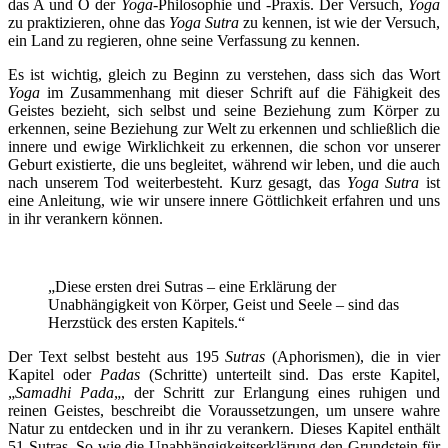
das A und O der
Yoga
-Philosophie und -Praxis. Der Versuch,
Yoga
zu praktizieren, ohne das
Yoga Sutra
zu kennen, ist wie der Versuch,
ein Land zu regieren, ohne seine Verfassung zu kennen.
Es ist wichtig, gleich zu Beginn zu verstehen, dass sich das Wort
Yoga
im Zusammenhang mit dieser Schrift auf die Fähigkeit des
Geistes bezieht, sich selbst und seine Beziehung zum Körper zu
erkennen, seine Beziehung zur Welt zu erkennen und schließlich die
innere und ewige Wirklichkeit zu erkennen, die schon vor unserer
Geburt existierte, die uns begleitet, während wir leben, und die auch
nach unserem Tod weiterbesteht. Kurz gesagt, das
Yoga Sutra
ist
eine Anleitung, wie wir unsere innere Göttlichkeit erfahren und uns
in ihr verankern können.
„Diese ersten drei Sutras – eine Erklärung der
Unabhängigkeit von Körper, Geist und Seele – sind das
Herzstück des ersten Kapitels.“
Der Text selbst besteht aus 195
Sutras
(Aphorismen), die in vier
Kapitel oder
Padas
(Schritte) unterteilt sind. Das erste Kapitel,
„
Samadhi Pada
„, der Schritt zur Erlangung eines ruhigen und
reinen Geistes, beschreibt die Voraussetzungen, um unsere wahre
Natur zu entdecken und in ihr zu verankern. Dieses Kapitel enthält
51 Sutras. So wie die Unabhängigkeitserklärung den Grundstein für