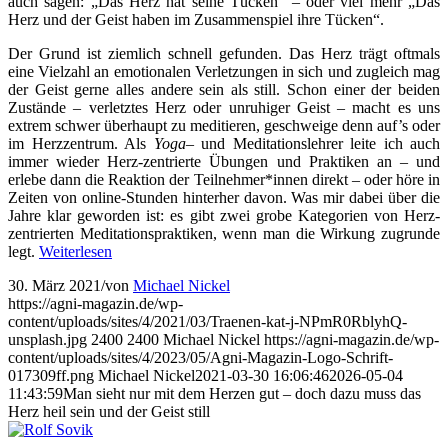
auch sagen: „Das Herz hat seine Tücken“ – oder viel mehr
„Das
Herz und der Geist haben im Zusammenspiel ihre Tücken“.
Der Grund ist ziemlich schnell gefunden. Das Herz trägt oftmals
eine Vielzahl an emotionalen Verletzungen in sich und zugleich mag
der Geist gerne alles andere sein als still. Schon einer der beiden
Zustände – verletztes Herz oder unruhiger Geist – macht es uns
extrem schwer überhaupt zu meditieren, geschweige denn auf’s oder
im Herzzentrum. Als
Yoga
– und Meditationslehrer leite ich auch
immer wieder Herz-zentrierte Übungen und Praktiken an – und
erlebe dann die Reaktion der Teilnehmer*innen direkt – oder höre in
Zeiten von online-Stunden hinterher davon. Was mir dabei über die
Jahre klar geworden ist: es gibt zwei grobe Kategorien von Herz-
zentrierten Meditationspraktiken, wenn man die Wirkung zugrunde
legt.
Weiterlesen
30. März 2021
/
von
Michael Nickel
https://agni-magazin.de/wp-
content/uploads/sites/4/2021/03/Traenen-kat-j-NPmR0RblyhQ-
unsplash.jpg
2400
2400
Michael Nickel
https://agni-magazin.de/wp-
content/uploads/sites/4/2023/05/Agni-Magazin-Logo-Schrift-
017309ff.png
Michael Nickel
2021-03-30 16:06:46
2026-05-04
11:43:59
Man sieht nur mit dem Herzen gut – doch dazu muss das
Herz heil sein und der Geist still