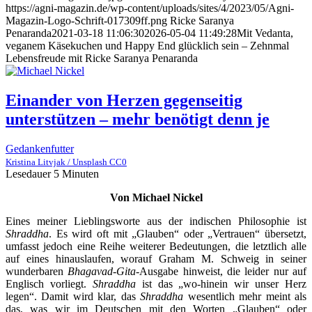
https://agni-magazin.de/wp-content/uploads/sites/4/2023/05/Agni-
Magazin-Logo-Schrift-017309ff.png
Ricke Saranya
Penaranda
2021-03-18 11:06:30
2026-05-04 11:49:28
Mit Vedanta,
veganem Käsekuchen und Happy End glücklich sein – Zehnmal
Lebensfreude mit Ricke Saranya Penaranda
Einander von Herzen gegenseitig
unterstützen – mehr benötigt denn je
Gedankenfutter
Kristina Litvjak / Unsplash CC0
Lesedauer
5
Minuten
Von Michael Nickel
Eines meiner Lieblingsworte aus der indischen Philosophie ist
Shraddha
. Es wird oft mit „Glauben“ oder „Vertrauen“ übersetzt,
umfasst jedoch eine Reihe weiterer Bedeutungen, die letztlich alle
auf eines hinauslaufen, worauf Graham M. Schweig in seiner
wunderbaren
Bhagavad-Gita
-Ausgabe hinweist, die leider nur auf
Englisch vorliegt.
Shraddha
ist das „wo-hinein wir unser Herz
legen“. Damit wird klar, das
Shraddha
wesentlich mehr meint als
das, was wir im Deutschen mit den Worten „Glauben“ oder