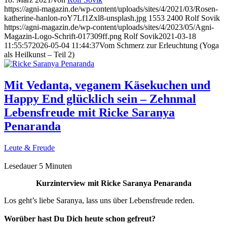
https://agni-magazin.de/wp-content/uploads/sites/4/2021/03/Rosen-
katherine-hanlon-roY7Lf1Zxl8-unsplash.jpg
1553
2400
Rolf Sovik
https://agni-magazin.de/wp-content/uploads/sites/4/2023/05/Agni-
Magazin-Logo-Schrift-017309ff.png
Rolf Sovik
2021-03-18
11:55:57
2026-05-04 11:44:37
Vom Schmerz zur Erleuchtung (Yoga
als Heilkunst – Teil 2)
Mit Vedanta, veganem Käsekuchen und
Happy End glücklich sein – Zehnmal
Lebensfreude mit Ricke Saranya
Penaranda
Leute & Freude
Lesedauer
5
Minuten
Kurzinterview mit Ricke Saranya Penaranda
Los geht’s liebe Saranya, lass uns über Lebensfreude reden.
Worüber hast Du Dich heute schon gefreut?