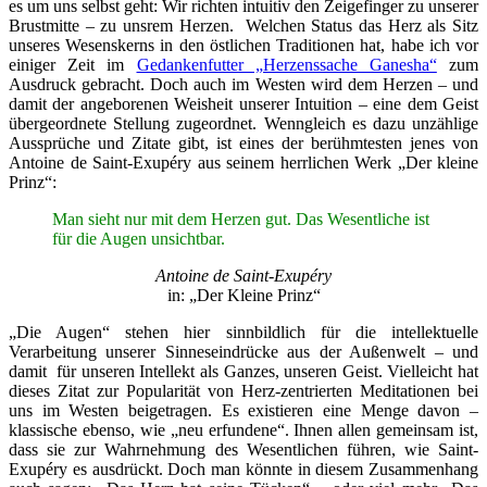
es um uns selbst geht: Wir richten intuitiv den Zeigefinger zu unserer
Brustmitte – zu unsrem Herzen. Welchen Status das Herz als Sitz
unseres Wesenskerns in den östlichen Traditionen hat, habe ich vor
einiger Zeit im
Gedankenfutter „Herzenssache Ganesha“
zum
Ausdruck gebracht. Doch auch im Westen wird dem Herzen – und
damit der angeborenen Weisheit unserer Intuition – eine dem Geist
übergeordnete Stellung zugeordnet. Wenngleich es dazu unzählige
Aussprüche und Zitate gibt, ist eines der berühmtesten jenes von
Antoine de Saint-Exupéry aus seinem herrlichen Werk „Der kleine
Prinz“:
Man sieht nur mit dem Herzen gut. Das Wesentliche ist
für die Augen unsichtbar.
Antoine de Saint-Exupéry
in: „Der Kleine Prinz“
„Die Augen“ stehen hier sinnbildlich für die intellektuelle
Verarbeitung unserer Sinneseindrücke aus der Außenwelt – und
damit für unseren Intellekt als Ganzes, unseren Geist. Vielleicht hat
dieses Zitat zur Popularität von Herz-zentrierten Meditationen bei
uns im Westen beigetragen. Es existieren eine Menge davon –
klassische ebenso, wie „neu erfundene“. Ihnen allen gemeinsam ist,
dass sie zur Wahrnehmung des Wesentlichen führen, wie Saint-
Exupéry es ausdrückt. Doch man könnte in diesem Zusammenhang