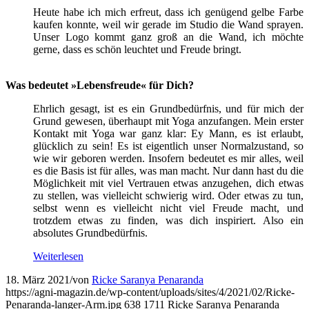
Heute habe ich mich erfreut, dass ich genügend gelbe Farbe
kaufen konnte, weil wir gerade im Studio die Wand sprayen.
Unser Logo kommt ganz groß an die Wand, ich möchte
gerne, dass es schön leuchtet und Freude bringt.
Was bedeutet »Lebensfreude« für Dich?
Ehrlich gesagt, ist es ein Grundbedürfnis, und für mich der
Grund gewesen, überhaupt mit Yoga anzufangen. Mein erster
Kontakt mit Yoga war ganz klar: Ey Mann, es ist erlaubt,
glücklich zu sein! Es ist eigentlich unser Normalzustand, so
wie wir geboren werden. Insofern bedeutet es mir alles, weil
es die Basis ist für alles, was man macht. Nur dann hast du die
Möglichkeit mit viel Vertrauen etwas anzugehen, dich etwas
zu stellen, was vielleicht schwierig wird. Oder etwas zu tun,
selbst wenn es vielleicht nicht viel Freude macht, und
trotzdem etwas zu finden, was dich inspiriert. Also ein
absolutes Grundbedürfnis.
Weiterlesen
18. März 2021
/
von
Ricke Saranya Penaranda
https://agni-magazin.de/wp-content/uploads/sites/4/2021/02/Ricke-
Penaranda-langer-Arm.jpg
638
1711
Ricke Saranya Penaranda