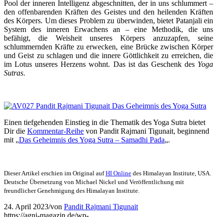
Pool der inneren Intelligenz abgeschnitten, der in uns schlummert –
den offenbarenden Kräften des Geistes und den heilenden Kräften
des Körpers. Um dieses Problem zu überwinden, bietet Patanjali ein
System des inneren Erwachens an – eine Methodik, die uns
befähigt, die Weisheit unseres Körpers anzuzapfen, seine
schlummernden Kräfte zu erwecken, eine Brücke zwischen Körper
und Geist zu schlagen und die innere Göttlichkeit zu erreichen, die
im Lotus unseres Herzens wohnt. Das ist das Geschenk des
Yoga
Sutras
.
Einen tiefgehenden Einstieg in die Thematik des Yoga Sutra bietet
Dir die
Kommentar-Reihe
von Pandit Rajmani Tigunait, beginnend
mit „
Das Geheimnis des Yoga Sutra – Samadhi Pada
„.
Dieser Artikel erschien im Original auf
HI Online
des Himalayan Institute, USA.
Deutsche Übersetzung von Michael Nickel und Veröffentlichung mit
freundlicher Genehmigung des Himalayan Institute.
24. April 2023
/
von
Pandit Rajmani Tigunait
https://agni-magazin.de/wp-