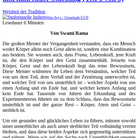
Weisheit der Tradition
Wim Arys / Unsplash CC0
Lesedauer
6
Minuten
Von Swami Rama
Die großen Meister der Vergangenheit verstanden, dass ein Mensch
weder Körper allein noch Geist allein ist, sondern eine Kombination
aus beidem. Sie wussten auch, dass
Prana
, Lebenskraft, jene Kraft
ist, die den Körper und den Geist zusammenhält. Jenseits von
Körper, Geist und der Lebenskraft liegt das reine Bewusstsein.
Diese Meister widmeten ihr Leben dem Verständnis, welcher Teil
von uns dem Tod, dem Verfall und der Zerstörung unterworfen ist,
und welcher Teil von uns unsterblich ist – welcher Aspekt von uns
einen Anfang und ein Ende hat, und welcher keinen Anfang und
kein Ende hat. Tausende von Jahren der Erkundung und des
Experimentierens führten sie zu dem Schluss, dass das Bewusstsein
unsterblich ist und der ganze Rest – Körper, Atem und Geist –
sterblich ist.
Um ein gesundes und glückliches Leben zu führen, müssen sowohl
unser unsterblicher als auch unser sterblicher Teil vollständig vereint
bleiben, und dass diese beiden Aspekte sich gegenseitig unterstützen
und nähren. Wenn wir auf der Suche nach Unsterblichkeit unseren