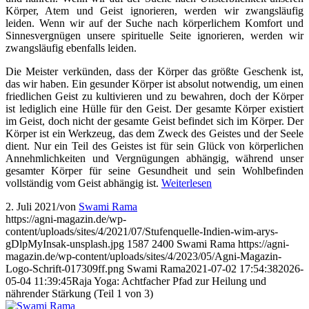
Körper, Atem und Geist ignorieren, werden wir zwangsläufig
leiden. Wenn wir auf der Suche nach körperlichem Komfort und
Sinnesvergnügen unsere spirituelle Seite ignorieren, werden wir
zwangsläufig ebenfalls leiden.
Die Meister verkünden, dass der Körper das größte Geschenk ist,
das wir haben. Ein gesunder Körper ist absolut notwendig, um einen
friedlichen Geist zu kultivieren und zu bewahren, doch der Körper
ist lediglich eine Hülle für den Geist. Der gesamte Körper existiert
im Geist, doch nicht der gesamte Geist befindet sich im Körper. Der
Körper ist ein Werkzeug, das dem Zweck des Geistes und der Seele
dient. Nur ein Teil des Geistes ist für sein Glück von körperlichen
Annehmlichkeiten und Vergnügungen abhängig, während unser
gesamter Körper für seine Gesundheit und sein Wohlbefinden
vollständig vom Geist abhängig ist.
Weiterlesen
2. Juli 2021
/
von
Swami Rama
https://agni-magazin.de/wp-
content/uploads/sites/4/2021/07/Stufenquelle-Indien-wim-arys-
gDlpMyInsak-unsplash.jpg
1587
2400
Swami Rama
https://agni-
magazin.de/wp-content/uploads/sites/4/2023/05/Agni-Magazin-
Logo-Schrift-017309ff.png
Swami Rama
2021-07-02 17:54:38
2026-
05-04 11:39:45
Raja Yoga: Achtfacher Pfad zur Heilung und
nährender Stärkung (Teil 1 von 3)