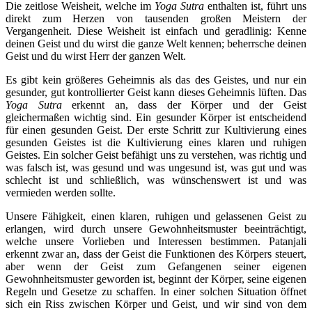
Die zeitlose Weisheit, welche im
Yoga Sutra
enthalten ist, führt uns
direkt zum Herzen von tausenden großen Meistern der
Vergangenheit. Diese Weisheit ist einfach und geradlinig: Kenne
deinen Geist und du wirst die ganze Welt kennen; beherrsche deinen
Geist und du wirst Herr der ganzen Welt.
Es gibt kein größeres Geheimnis als das des Geistes, und nur ein
gesunder, gut kontrollierter Geist kann dieses Geheimnis lüften. Das
Yoga Sutra
erkennt an, dass der Körper und der Geist
gleichermaßen wichtig sind. Ein gesunder Körper ist entscheidend
für einen gesunden Geist. Der erste Schritt zur Kultivierung eines
gesunden Geistes ist die Kultivierung eines klaren und ruhigen
Geistes. Ein solcher Geist befähigt uns zu verstehen, was richtig und
was falsch ist, was gesund und was ungesund ist, was gut und was
schlecht ist und schließlich, was wünschenswert ist und was
vermieden werden sollte.
Unsere Fähigkeit, einen klaren, ruhigen und gelassenen Geist zu
erlangen, wird durch unsere Gewohnheitsmuster beeinträchtigt,
welche unsere Vorlieben und Interessen bestimmen. Patanjali
erkennt zwar an, dass der Geist die Funktionen des Körpers steuert,
aber wenn der Geist zum Gefangenen seiner eigenen
Gewohnheitsmuster geworden ist, beginnt der Körper, seine eigenen
Regeln und Gesetze zu schaffen. In einer solchen Situation öffnet
sich ein Riss zwischen Körper und Geist, und wir sind von dem