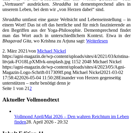
„Vertrauen“ ausdrücken.
Shraddha
ist dementsprechend alles in
unserem Leben, bei dem wir „von Herzen dabei“ sind.
Shraddha
umfasst eine ganze Weltsicht und Lebenseinstellung – in
einem Wort! Das ist oft das herrliche und für mich faszinierende an
den Begriffen aus der Yoga-Philosophie. Dementsprechend findet
man das Wort auch in unterschiedlichem Kontext. Etwa in der
Bhagavad Gita
, wo Krishna zu Arjuna sagt:
Weiterlesen
2. März 2021
/
von
Michael Nickel
https://agni-magazin.de/wp-content/uploads/sites/4/2021/03/kristina-
litvjak-FO18LpXMlvk-unsplash.jpg
1152
2048
Michael Nickel
https://agni-magazin.de/wp-content/uploads/sites/4/2023/05/Agni-
Magazin-Logo-Schrift-017309ff.png
Michael Nickel
2021-03-02
17:58:42
2026-05-04 11:50:28
Einander von Herzen gegenseitig
unterstützen – mehr benötigt denn je
Seite 1 von 2
1
2
Aktueller Vollmondtext
Vollmond April/Mai 2026 – Den wahren Reichtum im Leben
finden
28. April 2026 - 20:32