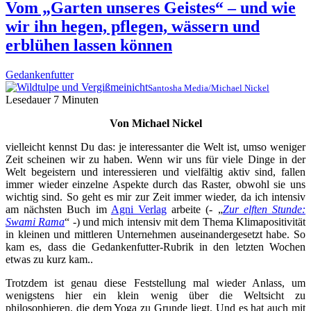
Vom „Garten unseres Geistes“ – und wie
wir ihn hegen, pflegen, wässern und
erblühen lassen können
Gedankenfutter
Santosha Media/Michael Nickel
Lesedauer
7
Minuten
Von Michael Nickel
vielleicht kennst Du das: je interessanter die Welt ist, umso weniger
Zeit scheinen wir zu haben. Wenn wir uns für viele Dinge in der
Welt begeistern und interessieren und vielfältig aktiv sind, fallen
immer wieder einzelne Aspekte durch das Raster, obwohl sie uns
wichtig sind. So geht es mir zur Zeit immer wieder, da ich intensiv
am nächsten Buch im
Agni Verlag
arbeite (-
„
Zur elften Stunde:
Swami Rama
“
-) und mich intensiv mit dem Thema Klimapositivität
in kleinen und mittleren Unternehmen auseinandergesetzt habe. So
kam es, dass die Gedankenfutter-Rubrik in den letzten Wochen
etwas zu kurz kam..
Trotzdem ist genau diese Feststellung mal wieder Anlass, um
wenigstens hier ein klein wenig über die Weltsicht zu
philosophieren, die dem Yoga zu Grunde liegt. Und es hat auch mit