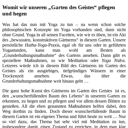
Womit wir unseren „Garten des Geistes“ pflegen
und hegen
Was hat das nun mit Yoga zu tun – na wenn schon solche
philosophischen Konzepte im Yoga vorhanden sind, dann nicht
ohne Grund. Yoga in all seinen Facetten, wie wir es üben, ist ein Akt
des „bewussten, konstruktiven Gärtnerns“ in diesem Garten. Unsere
persönliche
Hatha-Yoga
-Praxis, egal ob für uns oder in geführten
Yogastunden, kann man wohl am Besten als
„Grunderhaltungsmaßnahme“ des Gartens ansehen. Dann gibt es
speziellere Maßnahmen, so wie Meditation oder
Yoga Nidra
.
Letzeres würde ich in diesem Bild des Gärtnerns im Garten des
Geistes als ein ausgiebiges, tiefgründiges Wässern in einer
Trockenzeit ansehen. Etwas, das über die
Grunderhaltungsmaßnahme weit hinaus geht …
Die ganz hohe Kunst des Gärtnerns im Garten des Geistes ist es,
den „wunscherfüllenden Baum des Lebens“ in unserem Garten zu
erkennen, zu hegen und zu pflegen und vor allem dessen Blüten zu
genießen. All die eben genannten Maßnahmen helfen dabei, den
Weg dorthin zu finden. Doch dieser wunscherfüllende Baum in
diesem Garten ist ein eigenes Thema und führt heute zu weit … Nur
so viel dazu, das Thema hat sehr viel mit Meditation zu tun,
insbesondere damit, einen Zustand zu erreichen, in dem man klar