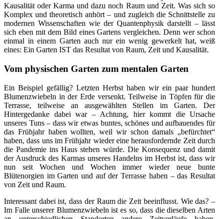
Kausalität oder Karma und dazu noch Raum und Zeit. Was sich so
Komplex und theoretisch anhört – und zugleich die Schnittstelle zu
modernen Wissenschaften wie der Quantenphysik darstellt – lässt
sich eben mit dem Bild eines Gartens vergleichen. Denn wer schon
einmal in einem Garten auch nur ein wenig gewerkelt hat, weiß
eines: Ein Garten IST das Resultat von Raum, Zeit und Kausalität.
Vom physischen Garten zum mentalen Garten
Ein Beispiel gefällig? Letzten Herbst haben wir ein paar hundert
Blumenzwiebeln in der Erde versenkt. Teilweise in Töpfen für die
Terrasse, teilweise an ausgewählten Stellen im Garten. Der
Hintergedanke dabei war – Achtung, hier kommt die Ursache
unseres Tuns – dass wir etwas buntes, schönes und aufbauendes für
das Frühjahr haben wollten, weil wir schon damals „befürchtet“
haben, dass uns im Frühjahr wieder eine herausfordernde Zeit durch
die Pandemie ins Haus stehen würde. Die Konsequenz und damit
der Ausdruck des Karmas unseres Handelns im Herbst ist, dass wir
nun seit Wochen und Wochen immer wieder neue bunte
Blütenorgien im Garten und auf der Terrasse haben – das Resultat
von Zeit und Raum.
Interessant dabei ist, dass der Raum die Zeit beeinflusst. Wie das? –
Im Falle unserer Blumenzwiebeln ist es so, dass die dieselben Arten
an unterschiedlichen Standorten andere Zeitverläufe haben.