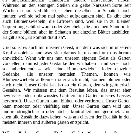
Während an den sonnigen Stellen die gelbe Narzissen-Sorte seit
Wochen schon verblüht ist, stehen dieselben im Schatten noch
munter, weil sie schon mal später aufgegangen sind. Es gibt aber
auch Blumenzwiebeln, die Erfroren sind, weil sie in zu kleinen
Töpfen ungeschützt waren oder Zwiebeln, die am einen Standort in
der Sonne blühen, aber im Schatten nur einzelne Blätter ausbilden.
Es gilt also: „Es kommt drauf an“.
Und so ist es auch mit unserem Geist, mit dem was sich in unserem
Kopf abspielt – und was sich daraus in uns und um uns herum
entwickelt. Wenn wir uns nun unseren eigenen Geist als Garten
vorstellen, dann ist jeder Gedanke den wir haben – und sei er noch
so unbedeutend – wie eine Blumenzwiebel. Jeder einzelne
Gedanke, alle unserer mentalen Themen, können wie
Blumenzwiebeln aufkeimen oder auch nicht, können blühen oder
auch nicht. Unser Geist ist also so ein Garten, den wir gärtnerisch
Gestalten. Wir müssen mit dem Resultat leben, das unser eher
bewusstes oder unbewusstes Gärtnern im Garten unseres Geistes
hervorruft. Unser Garten kann blühen oder verdorren. Unser Garten
kann monoton oder vielfältig sein. Unser Garten kann wild und
undurchdringlich sein oder höchst kontrolliert und geordnet. Und
eben alle Zustände dazwischen, was am ehesten der Realität in den
meisten inneren und äußeren gärten entspricht.