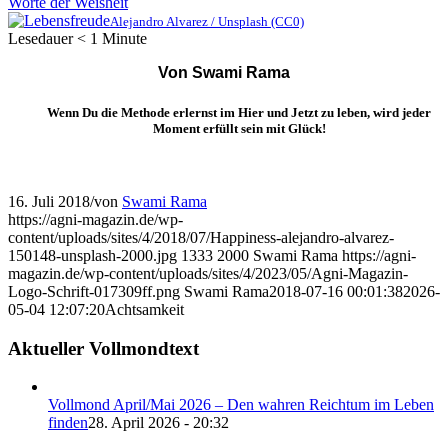
Worte der Weisheit
Alejandro Alvarez / Unsplash (CC0)
Lesedauer
< 1
Minute
Von Swami Rama
Wenn Du die Methode erlernst im Hier und Jetzt zu leben, wird jeder
Moment erfüllt sein mit Glück!
16. Juli 2018
/
von
Swami Rama
https://agni-magazin.de/wp-
content/uploads/sites/4/2018/07/Happiness-alejandro-alvarez-
150148-unsplash-2000.jpg
1333
2000
Swami Rama
https://agni-
magazin.de/wp-content/uploads/sites/4/2023/05/Agni-Magazin-
Logo-Schrift-017309ff.png
Swami Rama
2018-07-16 00:01:38
2026-
05-04 12:07:20
Achtsamkeit
Aktueller Vollmondtext
Vollmond April/Mai 2026 – Den wahren Reichtum im Leben
finden
28. April 2026 - 20:32