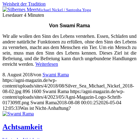
Weisheit der Tradition
Michael Nickel / Santosha Yoga
Lesedauer
4
Minuten
Von Swami Rama
Wir alle wollen den Sinn des Lebens verstehen. Essen, Schlafen und
andere natürliche Funktionen zu erfüllen, ohne den Sinn des Lebens
zu verstehen, macht aus dem Menschen ein Tier. Um ein Mensch zu
sein, muss man den Sinn des Lebens kennen. Dieses Ziel ist die
Befreiung, und die Befreiung kann durch ungebundene Handlungen
erreicht werden.
Weiterlesen
8. August 2018
/
von
Swami Rama
https://agni-magazin.de/wp-
content/uploads/sites/4/2018/08/Silver_Sea_Michael_Nickel_2018-
08-02.jpg
896
1600
Swami Rama
https://agni-magazin.de/wp-
content/uploads/sites/4/2023/05/Agni-Magazin-Logo-Schrift-
017309ff.png
Swami Rama
2018-08-08 00:01:25
2026-05-04
12:05:33
Was ist Nicht-Anhaftung?
Achtsamkeit