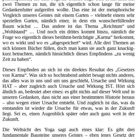
zwei Themen zu tun, die ich eigentlich schon lange für meine
Gedankenfutter aufgreifen wollte. Das eine ist der metaphorische
Vergleich unseres Geistes mit einem Garten – vielmehr einem sehr
speziellen Garten, nämlich einer, in dem ein wunscherfüllender
Baum wächst … Das andere ist das Thema „Reichtum“ und
„Wohlstand“ … Und noch ein drittes kommt hinzu, nämlich die
Frage wo eigentlich dieses berühmt-berüchtigte „Karma“ herkommt,
wo es wirkt und wo es „abgespeichert“ wird. Alle drei Themen an
sich können Bücher füllen, doch man kann sie auch ganz knackig-
kurz betrachten, nämlich hinsichtlich dieses Empfindens „zu wenig
Zeit zu haben“.
Dieses Empfinden an sich ist ein direktes Resultat des „Gesetzes
von Karma“. Was sich so hochtrabend anhört besagt nichts anderes,
das alles was in uns und um uns geschieht, Ursache und Wirkung
HAT – aber zugleich auch Ursache und Wirkung IST. Hört sich
ähnlich an, bedeutet aber eines: es gibt nichts auf dieser Welt und in
unseren Gedanken, dass nicht aus einer bestimmten Historie heraus
– also wegen einer Ursache entsteht. Und zugleich ist das, was da
entstanden ist wieder die Ursache für etwas, was in der Zukunft
liegt. Sei es, einen Augenblick später oder auch ganz weit in der
Zukunft.
Die Weltsicht des Yoga sagt auch eines klar: Es gibt drei
fundamentale Bausteine unseres Geistes – eben jenes Gesetz der