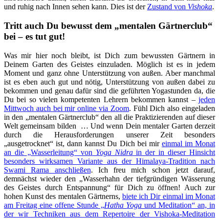
und ruhig nach Innen sehen kann. Dies ist der
Zustand von
Vishoka
.
Tritt auch Du bewusst dem „mentalen Gärtnerclub“
bei – es tut gut!
Was mir hier noch bleibt, ist Dich zum bewussten Gärtnern in
Deinem Garten des Geistes einzuladen. Möglich ist es in jedem
Moment und ganz ohne Unterstützung von außen. Aber manchmal
ist es eben auch gut und nötig, Unterstützung von außen dabei zu
bekommen und genau dafür sind die geführten Yogastunden da, die
Du bei so vielen kompetenten Lehrern bekommen kannst –
jeden
Mittwoch auch bei mir online via Zoom
. Fühl Dich also eingeladen
in den „mentalen Gärtnerclub“ den all die Praktizierenden auf dieser
Welt gemeinsam bilden … Und wenn Dein mentaler Garten derzeit
durch die Herausforderungen unserer Zeit besonders
„ausgetrocknet“ ist, dann kannst Du Dich bei mir
einmal im Monat
an die „Wasserleitung“ von
Yoga Nidra
in der in dieser Hinsicht
besonders wirksamen Variante aus der Himalaya-Tradition nach
Swami Rama anschließen
. Ich freu mich schon jetzt darauf,
demnächst wieder den „Wasserhahn der tiefgründigen Wässerung
des Geistes durch Entspannung“ für Dich zu öffnen! Auch zur
hohen Kunst des mentalen Gärtnerns,
biete ich Dir einmal im Monat
am Freitag eine offene Stunde „
Hatha Yoga
und Meditation“ an, in
der wir Techniken aus dem Repertoire der Vishoka-Meditation