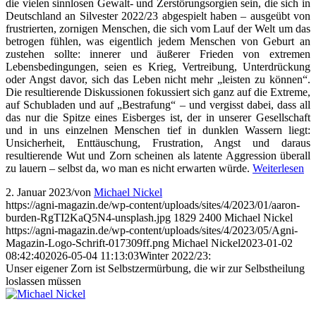
die vielen sinnlosen Gewalt- und Zerstörungsorgien sein, die sich in
Deutschland an Silvester 2022/23 abgespielt haben – ausgeübt von
frustrierten, zornigen Menschen, die sich vom Lauf der Welt um das
betrogen fühlen, was eigentlich jedem Menschen von Geburt an
zustehen sollte: innerer und äußerer Frieden von extremen
Lebensbedingungen, seien es Krieg, Vertreibung, Unterdrückung
oder Angst davor, sich das Leben nicht mehr „leisten zu können“.
Die resultierende Diskussionen fokussiert sich ganz auf die Extreme,
auf Schubladen und auf „Bestrafung“ – und vergisst dabei, dass all
das nur die Spitze eines Eisberges ist, der in unserer Gesellschaft
und in uns einzelnen Menschen tief in dunklen Wassern liegt:
Unsicherheit, Enttäuschung, Frustration, Angst und daraus
resultierende Wut und Zorn scheinen als latente Aggression überall
zu lauern – selbst da, wo man es nicht erwarten würde.
Weiterlesen
2. Januar 2023
/
von
Michael Nickel
https://agni-magazin.de/wp-content/uploads/sites/4/2023/01/aaron-
burden-RgTI2KaQ5N4-unsplash.jpg
1829
2400
Michael Nickel
https://agni-magazin.de/wp-content/uploads/sites/4/2023/05/Agni-
Magazin-Logo-Schrift-017309ff.png
Michael Nickel
2023-01-02
08:42:40
2026-05-04 11:13:03
Winter 2022/23:
Unser eigener Zorn ist Selbstzermürbung, die wir zur Selbstheilung
loslassen müssen