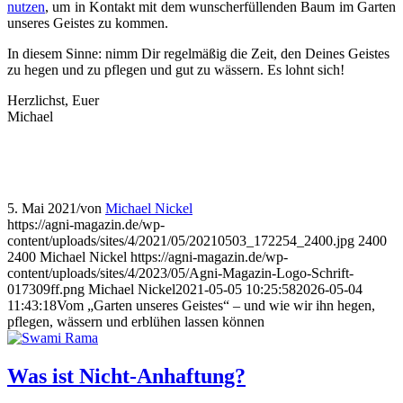
nutzen
, um in Kontakt mit dem wunscherfüllenden Baum im Garten
unseres Geistes zu kommen.
In diesem Sinne: nimm Dir regelmäßig die Zeit, den Deines Geistes
zu hegen und zu pflegen und gut zu wässern. Es lohnt sich!
Herzlichst, Euer
Michael
5. Mai 2021
/
von
Michael Nickel
https://agni-magazin.de/wp-
content/uploads/sites/4/2021/05/20210503_172254_2400.jpg
2400
2400
Michael Nickel
https://agni-magazin.de/wp-
content/uploads/sites/4/2023/05/Agni-Magazin-Logo-Schrift-
017309ff.png
Michael Nickel
2021-05-05 10:25:58
2026-05-04
11:43:18
Vom „Garten unseres Geistes“ – und wie wir ihn hegen,
pflegen, wässern und erblühen lassen können
Was ist Nicht-Anhaftung?