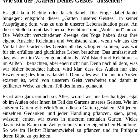
Wie soll der „Garten Deines Geistes“ aussehen?
Es gibt kein Richtig oder falsch dabei. Die Frage dabei lautet
hingegen: entspricht dieser „Garten unseres Geistes“ in seiner
Ausprägung dem, was zu uns in unserer Lebenssituation passt. An
dieser Stelle kommt das Thema „Reichtum“ und „Wohlstand“ hinzu.
Die Weltsicht verschiedener Zweige des Yoga haben dazu ihre
eigene Ansicht: Reichtum und Wohlstand sind, wenn wir aus der
Vielfalt des Gartens des Geistes all das schöpfen können, was wir
für ein erfülltes und glückliches Leben brauchen. Das umfasst auch
das, was wir im Westen gemeinhin als „Wohlstand und Reichtum“ –
im Außen – betrachten, aber eben nicht nur. Denn nach all dem, was
wir bisher betrachtet haben, wird klar, dass das Außen nur eine
Erweiterung des Innens darstellt. Denn alles was für uns im Außen
existent ist, wird von unserem Geist verarbeitet und damit in
gefilterter Weise zu einem Teil des Innens gemacht.
Es ist also ganz einfach so: Alles, womit wir uns beschäftigen, egal
ob im Außen oder Innen ist Teil des Gartens unseres Geistes. Wie im
äußeren Garten gilt: Wir können diesen Garten gestalten. Mit jedem
einzelnen Gedanken und jeder Handlung pflanzen, säen, jäten,
wässern, ernten wir etwas in unserem mentalen Garten. Vieles
davon ist in Raum und Zeit getrennt von der eigentlichen Handlung.
So wie im Herbst Blumenzwiebel zu pflanzen und im Frühjahr
deren Blüte zu genießen.