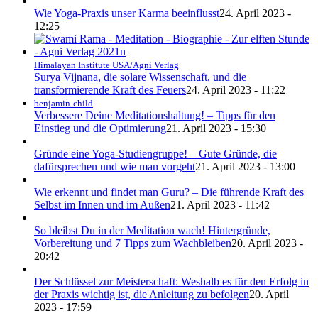
Wie Yoga-Praxis unser Karma beeinflusst
24. April 2023 -
12:25
Himalayan Institute USA/Agni Verlag
Surya Vijnana, die solare Wissenschaft, und die
transformierende Kraft des Feuers
24. April 2023 - 11:22
benjamin-child
Verbessere Deine Meditationshaltung! – Tipps für den
Einstieg und die Optimierung
21. April 2023 - 15:30
Gründe eine Yoga-Studiengruppe! – Gute Gründe, die
dafürsprechen und wie man vorgeht
21. April 2023 - 13:00
Wie erkennt und findet man Guru? – Die führende Kraft des
Selbst im Innen und im Außen
21. April 2023 - 11:42
So bleibst Du in der Meditation wach! Hintergründe,
Vorbereitung und 7 Tipps zum Wachbleiben
20. April 2023 -
20:42
Der Schlüssel zur Meisterschaft: Weshalb es für den Erfolg in
der Praxis wichtig ist, die Anleitung zu befolgen
20. April
2023 - 17:59